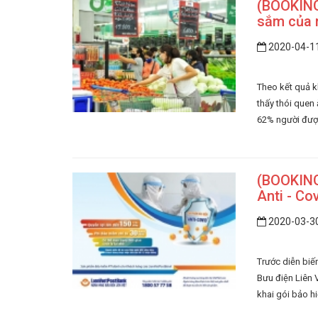
(BOOKING
sắm của 
2020-04-1
Theo kết quả k
thấy thói quen
62% người được
(BOOKING)
Anti - Co
2020-03-3
Trước diễn biế
Bưu điện Liên 
khai gói bảo h