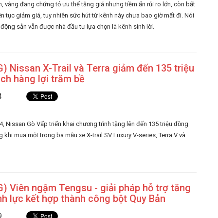
, vàng đang chứng tỏ ưu thế tăng giá nhưng tiềm ẩn rủi ro lớn, còn bất
n tục giảm giá, tuy nhiên sức hút từ kênh này chưa bao giờ mất đi. Nói
 động sản vẫn được nhà đầu tư lựa chọn là kênh sinh lời.
 Nissan X-Trail và Terra giảm đến 135 triệu
ch hàng lợi trăm bề
4
4, Nissan Gò Vấp triển khai chương trình tặng lên đến 135 triệu đồng
 khi mua một trong ba mẫu xe X-trail SV Luxury V-series, Terra V và
) Viên ngậm Tengsu - giải pháp hỗ trợ tăng
h lực kết hợp thành công bột Quy Bản
9