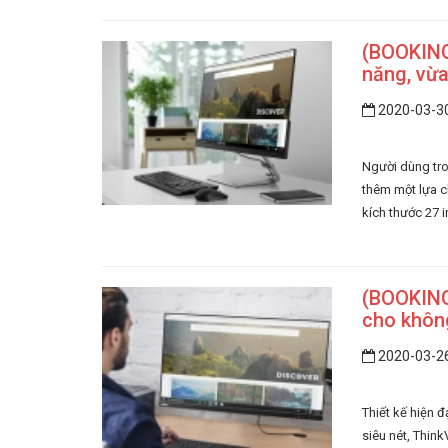
(BOOKING
năng, vừa
2020-03-3
Người dùng tro
thêm một lựa c
kích thước 27 i
(BOOKING
cho khôn
2020-03-2
Thiết kế hiện đ
siêu nét, Thin