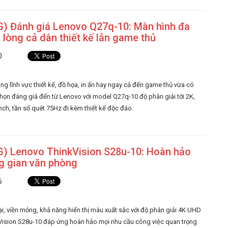
) Đánh giá Lenovo Q27q-10: Màn hình đa
 lòng cả dân thiết kế lẫn game thủ
0
ng lĩnh vực thiết kế, đồ họa, in ấn hay ngay cả đến game thủ vừa có
họn đáng giá đến từ Lenovo với model Q27q-10 độ phân giải tới 2K,
nch, tần số quét 75Hz đi kèm thiết kế độc đáo.
) Lenovo ThinkVision S28u-10: Hoàn hảo
g gian văn phòng
6
ại, viền mỏng, khả năng hiển thị màu xuất sắc với độ phân giải 4K UHD
kVision S28u-10 đáp ứng hoàn hảo mọi nhu cầu công việc quan trọng