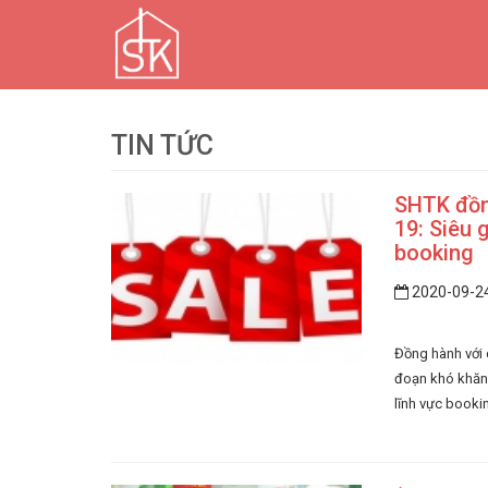
TIN TỨC
SHTK đồn
19: Siêu g
booking
2020-09-2
Đồng hành với 
đoạn khó khăn 
lĩnh vực booki