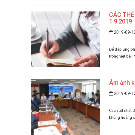
CÁC THỂ 
1.9.2019
2019-09-1
Để đáp ứng phù
trong viết bài 
Ám ảnh k
2019-09-1
Cách tốt nhất 
khủng hoảng xả