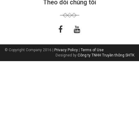
Theo dõi chúng tôi
© Copyright Company 2016 |
Privacy Policy
|
Terms of Use
Designed by
Công ty TNHH Truyền thông SHTK