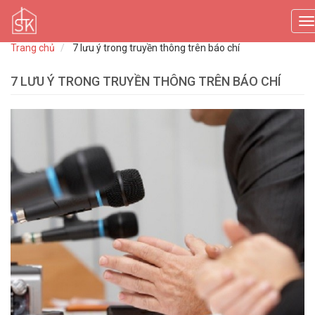
T
n
Trang chủ
7 lưu ý trong truyền thông trên báo chí
7 LƯU Ý TRONG TRUYỀN THÔNG TRÊN BÁO CHÍ