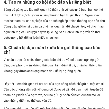
4. Tạo ra những cơ hội độc đáo và riêng biệt
Bằng cố gắng tạo lập mối quan hệ thân tình với các nhà báo, bạn có thể
thu hút được sự chú ý của nhiều phương tiện truyền thông. Ngoài việc
mời họ tham dự các sự kiện của doanh nghiệp, thỉnh thoảng bạn nên chủ
động gặp gỡ họ tại quán cà phê hay quán ăn để chuyện trò, kể cho nhau
nghe những câu chuyện hay và lạ, cùng bàn luận về những vấn đề thời
cuộc nóng hổi để hai bên hiểu nhau hơn.
5. Chuẩn bị dạo màn trước khi gửi thông cáo báo
chí
Vì nhận được rất nhiều thông cáo báo chí do vô số doanh nghiệp gửi
đến, giới phóng viên không thể quan tâm đến tất cả, phần lớn thông tin
không gây được ấn tượng mạnh đều dễ bị họ lãng quên.
Hãy tiết kiệm thời gian và chi phí của bạn bằng cách chỉ gửi đi một email
đến các phóng viên với nội dung cô đọng về vấn đề bạn muốn truyền để
thăm dò ý kiến của họ trước, nếu họ gửi lại phản hồi tích cực thì mới đi
vào những điểm cụ thể của vấn đề.
Bên cạnh đó, bạn nên viết một bài đăng tải trên blog về câu chuyện muốn