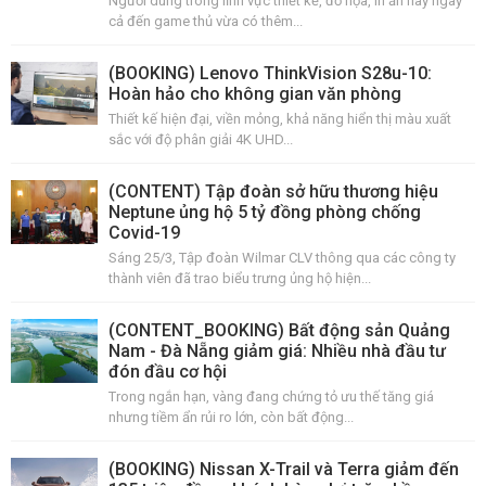
Người dùng trong lĩnh vực thiết kế, đồ họa, in ấn hay ngay
cả đến game thủ vừa có thêm...
(BOOKING) Lenovo ThinkVision S28u-10:
Hoàn hảo cho không gian văn phòng
Thiết kế hiện đại, viền mỏng, khả năng hiển thị màu xuất
sắc với độ phân giải 4K UHD...
(CONTENT) Tập đoàn sở hữu thương hiệu
Neptune ủng hộ 5 tỷ đồng phòng chống
Covid-19
Sáng 25/3, Tập đoàn Wilmar CLV thông qua các công ty
thành viên đã trao biểu trưng ủng hộ hiện...
(CONTENT_BOOKING) Bất động sản Quảng
Nam - Đà Nẵng giảm giá: Nhiều nhà đầu tư
đón đầu cơ hội
Trong ngắn hạn, vàng đang chứng tỏ ưu thế tăng giá
nhưng tiềm ẩn rủi ro lớn, còn bất động...
(BOOKING) Nissan X-Trail và Terra giảm đến