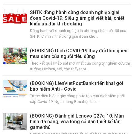
SHTK đồng hành cùng doanh nghiệp giai
đoạn Covid-19: Siêu giảm giá viết bài, chiết
khấu ưu đãi khi booking
Đồng hành với doanh nghiệp là phương châm cốt lõi của
SHTK. Chính vì thế trong giai đoạn khó...
(BOOKING) Dịch COVID-19 thay đổi thói quen
mua sắm của người tiêu dùng
Theo kết quả khảo sát mới nhất của công ty nghiên cứu thị
trường Nielsen, Mỹ, cho thấy thói...
(BOOKING) LienVietPostBank triển khai gói
bảo hiểm Anti - Covid
Trước diễn biến ngày càng phức tạp của dịch viêm phổi
cấp Covid-19, Ngân hàng Bưu điện Liên...
(BOOKING) Đánh giá Lenovo Q27q-10: Màn
hình đa năng, vừa lòng cả dân thiết kế lẫn
game thủ