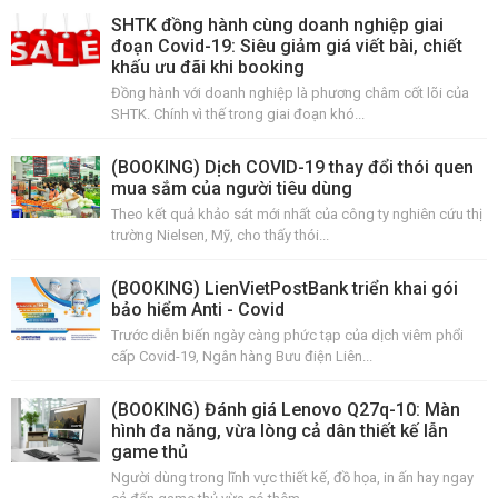
SHTK đồng hành cùng doanh nghiệp giai
đoạn Covid-19: Siêu giảm giá viết bài, chiết
khấu ưu đãi khi booking
Đồng hành với doanh nghiệp là phương châm cốt lõi của
SHTK. Chính vì thế trong giai đoạn khó...
(BOOKING) Dịch COVID-19 thay đổi thói quen
mua sắm của người tiêu dùng
Theo kết quả khảo sát mới nhất của công ty nghiên cứu thị
trường Nielsen, Mỹ, cho thấy thói...
(BOOKING) LienVietPostBank triển khai gói
bảo hiểm Anti - Covid
Trước diễn biến ngày càng phức tạp của dịch viêm phổi
cấp Covid-19, Ngân hàng Bưu điện Liên...
(BOOKING) Đánh giá Lenovo Q27q-10: Màn
hình đa năng, vừa lòng cả dân thiết kế lẫn
game thủ
Người dùng trong lĩnh vực thiết kế, đồ họa, in ấn hay ngay