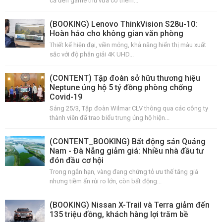
cả đến game thủ vừa có thêm...
(BOOKING) Lenovo ThinkVision S28u-10:
Hoàn hảo cho không gian văn phòng
Thiết kế hiện đại, viền mỏng, khả năng hiển thị màu xuất
sắc với độ phân giải 4K UHD...
(CONTENT) Tập đoàn sở hữu thương hiệu
Neptune ủng hộ 5 tỷ đồng phòng chống
Covid-19
Sáng 25/3, Tập đoàn Wilmar CLV thông qua các công ty
thành viên đã trao biểu trưng ủng hộ hiện...
(CONTENT_BOOKING) Bất động sản Quảng
Nam - Đà Nẵng giảm giá: Nhiều nhà đầu tư
đón đầu cơ hội
Trong ngắn hạn, vàng đang chứng tỏ ưu thế tăng giá
nhưng tiềm ẩn rủi ro lớn, còn bất động...
(BOOKING) Nissan X-Trail và Terra giảm đến
135 triệu đồng, khách hàng lợi trăm bề