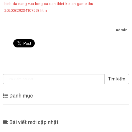
hinh-da-nang-vua-long-ca-dan-thiet-ke-lan-game-thu-
20200329234107593.htm
admin
Tìm kiếm
Danh mục
Bài viết mới cập nhật