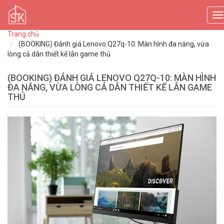
T
n
Trang chủ
(BOOKING) Đánh giá Lenovo Q27q-10: Màn hình đa năng, vừa
lòng cả dân thiết kế lẫn game thủ
(BOOKING) ĐÁNH GIÁ LENOVO Q27Q-10: MÀN HÌNH
ĐA NĂNG, VỪA LÒNG CẢ DÂN THIẾT KẾ LẪN GAME
THỦ