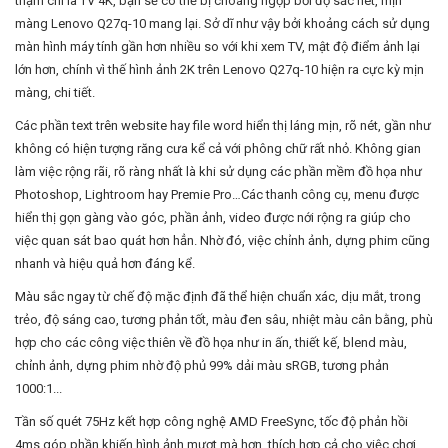
thậm chí là TV 4K, bạn sẽ có thể bị choáng ngợp bởi độ sắc nét, mịn
màng Lenovo Q27q-10 mang lại. Sở dĩ như vậy bởi khoảng cách sử dụng
màn hình máy tính gần hơn nhiều so với khi xem TV, mật độ điểm ảnh lại
lớn hơn, chính vì thế hình ảnh 2K trên Lenovo Q27q-10 hiện ra cực kỳ mịn
màng, chi tiết.
Các phần text trên website hay file word hiển thị láng mịn, rõ nét, gần như
không có hiện tượng răng cưa kể cả với phông chữ rất nhỏ. Không gian
làm việc rộng rãi, rõ ràng nhất là khi sử dụng các phần mềm đồ họa như
Photoshop, Lightroom hay Premie Pro…Các thanh công cụ, menu được
hiển thị gọn gàng vào góc, phần ảnh, video được nới rộng ra giúp cho
việc quan sát bao quát hơn hẳn. Nhờ đó, việc chỉnh ảnh, dựng phim cũng
nhanh và hiệu quả hơn đáng kể.
Màu sắc ngay từ chế độ mặc định đã thể hiện chuẩn xác, dịu mắt, trong
trẻo, độ sáng cao, tương phản tốt, màu đen sâu, nhiệt màu cân bằng, phù
hợp cho các công việc thiên về đồ họa như in ấn, thiết kế, blend màu,
chỉnh ảnh, dựng phim nhờ độ phủ 99% dải màu sRGB, tương phản
1000:1...
Tần số quét 75Hz kết hợp công nghệ AMD FreeSync, tốc độ phản hồi
4ms góp phần khiến hình ảnh mượt mà hơn, thích hợp cả cho việc chơi