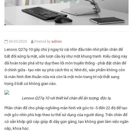
30-03-2020
Posted by
admin
Lenovo Q27q-10 gây chú ý ngay từ cái nhìn đầu tiên nhờ phần chân đế
bất đối xứng lạ mắt, uốn lượn cầu kỳ như một khung tranh. Kiểu dáng này
đã hoàn toàn phá vỡ tư duy theo lối mòn truyền thống - phải đặt chân đế
ở chính giữa - tạo nên sự phá cách thú vị. Nhờ đó, sản phẩm không còn
là màn hình đơn thuần nữa mà còn là một món trang trí nội thất sang
trọng ở bất cứ không gian nào.
Lenovo Q27q-10 với thiết kế chân đế ấn tượng, độc lạ.
Phần chân đế cho phép nghiêng màn hình với góc từ -5 đến 22 độ để tạo
một góc nhìn phù hợp theo tư thế sử dụng của người dùng. Trên chân đế
có sẵn khớp giữ cáp giúp đi dây gọn gàng, tạo không gian làm việc ngăn
nắp, khoa học.