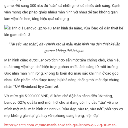
game. Độ sáng 300 nits đủ “cân” cả những nơi có nhiều ánh sáng. Cạnh
viền mỏng cho phép ghép nhiều màn hình với nhau để tạo không gian
làm việc lớn hơn, tăng hiệu quả sử dụng.
“Tài sắc vẹn toàn”, đây chính xác là mẫu màn hình mà dân thiết kế lẫn
gamer không thể bỏ qua.
Màn hình cũng được Lenovo tích hợp sẵn một tấm chống chói, khá hiệu
quả trong việc hạn chế hiện tượng phản chiếu ánh sáng từ môi trường.
Góc nhìn màn hình rộng, không bị biến đổi màu sắc khi nhìn ở các góc
nhau. Sản phẩm còn được trang bị khả năng chống mỏi mắt đạt chứng
nhận TÜV Rheinland Eye Comfort.
Với mức giá 5.990.000 VNĐ, đi kèm chế độ bảo hành đến 36 tháng,
Lenovo Q27q quả là một món hời cho ai đang có nhu cầu “tậu” về cho
mình một mẫu màn hình 27 inch 2K “vừa đẹp, vừa to, vừa nét” phù hợp với
mọi không gian tại gia hay văn phòng sang trọng, hiện đại.
https://dantri.com.vn/suc-manh-so/danh-gia-lenovo-q-27-q-10-man-