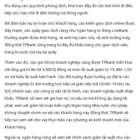
thủ đúng các quy trình phòng dịch, khai báo đầy đủ các lịch trình đi đến,
tiếp xúc, hạn chế đi đến những nơi đông người.
Để đảm bảo sự an toàn cho khách hàng, các kênh giao dịch online được
đẩy mạnh, các quầy giao dịch cũng như ngân hàng tự động LiveBank
thường xuyên được khử trùng, vệ sinh tay nắm cửa, vệ sinh buồng máy,
đồng thời TPBank cũng trang bị đầy đủ khẩu trang cho giao dịch viên,
trang bị nước rửa tay tại quầy.
Thêm vào đó, các gói hỗ trợ doanh nghiệp cũng được TPBank triển khai
với tổng giá trị lên tới 3,000 tỷ đồng và mức lãi suất giảm từ 1% đến 1,5%
so với biểu lãi suất hiện hành. Các đối tượng được hưởng ưu đãi là các
doanh nghiệp bị ảnh hưởng trực tiếp và gián tiếp bởi COVID-19 như du
lịch, khách sạn, các công ty vận tải lữ hành, các doanh nghiệp xuất nhập
khẩu. TPBank sẽ xem xét gia hạn nợ, cơ cấu nợ mà không áp dụng lãi
phạt, xem xét giảm lãi hoặc kiến nghị Ngân hàng Nhà nước cho phép
không chuyển nhóm nợ với các khách hàng này. Đồng thời, TPBank sẽ
tiếp tục xem xét cho vay thực hiện các phương án kinh doanh mới của
khách hàng.
Ngoài ra, ngân hàng cũng sẽ xem xét chính sách giảm lãi suất cho các