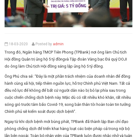
18-03-2020
Posted by
admin
Trong đó, Ngân hàng TMCP Tiên Phong (TPBank) nơi ông làm Chủ tịch
Hội đồng Quản trị ủng hộ 5 tỷ đồngvà Tập đoàn Vàng bạc Đá quý DOJI
do ông làm Chủ tịch Hội đồng sáng lập ủng hộ 5 tỷ đồng.
Ông Phú chia sẻ: “Đây là một phần trách nhiệm của doanh nhân để đồng
hành cùng xã hội, tiếp thêm nguồn lực, hỗ trợ Chính phủ Việt Nam. Tất cả
đều nỗ lực để không để bất cứ người dân nào bị bỏ lại phía sau trong
cuộc chiến chống dịch bệnh này. Mặc dù có rất nhiều khó khăn, rất nhiều
sóng gió trước tâm bão Covid-19, song bản thân tôi hoàn toàn tin tưởng
Chính phủ sẽ kiểm soát được dịch bệnh”.
Ngay từ khi dịch bệnh mới bùng phát, TPBank đã thành lập Ban chỉ đạo
phòng chống dịch để triển khai hàng loạt các biện pháp cả trong nội bộ
lẫn bên ngoài. Toàn bộ nhân viên của TPBank luôn được nhắc nhở và tuân