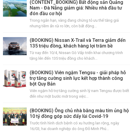
(CONTENT_BOOKING) Bất động sản Quảng
Nam - Đà Nẵng giảm giá: Nhiều nhà đầu tư
đón đầu cơ hội
Trong ngắn hạn, vàng đang chứng tỏ ưu thế tăng giá
nhưng tiềm ẩn rủi ro lớn, còn bất động...
(BOOKING) Nissan X-Trail và Terra giảm đến
135 triệu đồng, khách hàng lợi trăm bề
Từ nay đến 10/4, Nissan Gò Vấp triển khai chương trình
tặng lên đến 135 triệu đồng cho khách...
(BOOKING) Viên ngậm Tengsu - giải pháp hỗ
trợ tăng cường sinh lực kết hợp thành công
bột Quy Bản
Viên ngậm hỗ trợ tăng cường sinh lý nam Tengsu được biết
đến như một bước mới trong việc...
(BOOKING) Ông chủ nhà băng màu tím ủng hộ
10 tỷ đồng góp sức đẩy lùi Covid-19
Trước tình hình dịch bệnh có xu hướng lan rộng, ngày
16/03, hai doanh nghiệp do ông Đỗ Minh Phú...