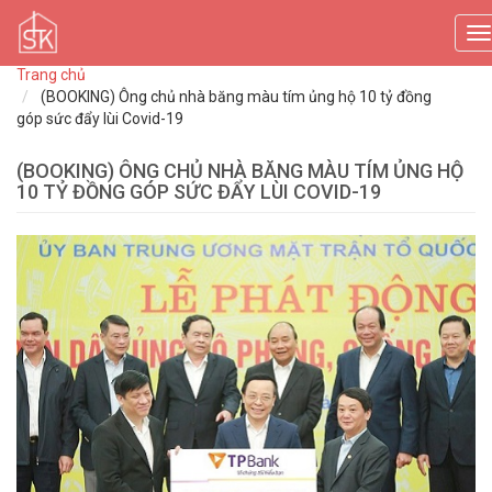
T
n
Trang chủ
(BOOKING) Ông chủ nhà băng màu tím ủng hộ 10 tỷ đồng
góp sức đẩy lùi Covid-19
(BOOKING) ÔNG CHỦ NHÀ BĂNG MÀU TÍM ỦNG HỘ
10 TỶ ĐỒNG GÓP SỨC ĐẨY LÙI COVID-19