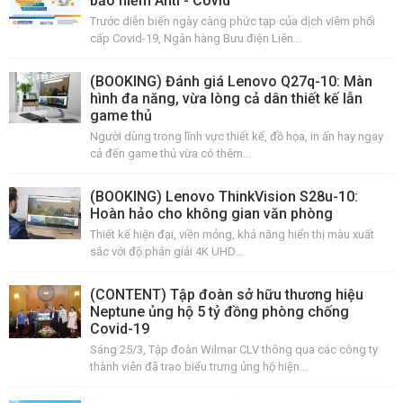
bảo hiểm Anti - Covid
Trước diễn biến ngày càng phức tạp của dịch viêm phổi
cấp Covid-19, Ngân hàng Bưu điện Liên...
(BOOKING) Đánh giá Lenovo Q27q-10: Màn
hình đa năng, vừa lòng cả dân thiết kế lẫn
game thủ
Người dùng trong lĩnh vực thiết kế, đồ họa, in ấn hay ngay
cả đến game thủ vừa có thêm...
(BOOKING) Lenovo ThinkVision S28u-10:
Hoàn hảo cho không gian văn phòng
Thiết kế hiện đại, viền mỏng, khả năng hiển thị màu xuất
sắc với độ phân giải 4K UHD...
(CONTENT) Tập đoàn sở hữu thương hiệu
Neptune ủng hộ 5 tỷ đồng phòng chống
Covid-19
Sáng 25/3, Tập đoàn Wilmar CLV thông qua các công ty
thành viên đã trao biểu trưng ủng hộ hiện...