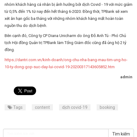
nhóm khách hàng cá nhân bị ảnh hưởng bởi dịch Covid - 19 với mức giảm
từ 0,5% đến 1% từ nay đến hết tháng 6-2020. Đồng thời, TPBank sẽ xem
xét ân hạn gốc ba tháng với những nhóm khách hàng mất hoàn toàn
nguồn thu do dịch bệnh.
Bên cạnh đó, Công ty CP Diana Unicharm do ông Đỗ Anh Tú - Phó Chủ
tịch Hội đồng Quản trị TPBank làm Tổng Giám đốc cũng đã ủng hộ 2 tỷ
đồng.
https://dantri.com.vn/kinh-doanh/ong-chu-nha-bang-mau-tim-ung-ho-
10-ty-dong-gop-suc-day-lui-covid-19-20200317143605852.htm
admin
Tags
content
dịch covid-19
booking
Tìm kiếm