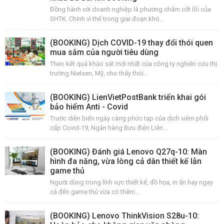
Đồng hành với doanh nghiệp là phương châm cốt lõi của
SHTK. Chính vì thế trong giai đoạn khó...
(BOOKING) Dịch COVID-19 thay đổi thói quen
mua sắm của người tiêu dùng
Theo kết quả khảo sát mới nhất của công ty nghiên cứu thị
trường Nielsen, Mỹ, cho thấy thói...
(BOOKING) LienVietPostBank triển khai gói
bảo hiểm Anti - Covid
Trước diễn biến ngày càng phức tạp của dịch viêm phổi
cấp Covid-19, Ngân hàng Bưu điện Liên...
(BOOKING) Đánh giá Lenovo Q27q-10: Màn
hình đa năng, vừa lòng cả dân thiết kế lẫn
game thủ
Người dùng trong lĩnh vực thiết kế, đồ họa, in ấn hay ngay
cả đến game thủ vừa có thêm...
(BOOKING) Lenovo ThinkVision S28u-10: